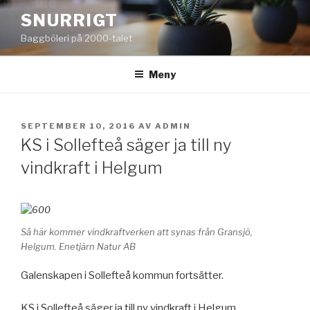
Hoppa
SNURRIGT
till
Baggböleri på 2000-talet
innehåll
Meny
PUBLICERAT
SEPTEMBER 10, 2016
AV
ADMIN
KS i Sollefteå säger ja till ny
vindkraft i Helgum
Så här kommer vindkraftverken att synas från Gransjö,
Helgum. Enetjärn Natur AB
Galenskapen i Sollefteå kommun fortsätter.
KS i Sollefteå säger ja till ny vindkraft i Helgum.