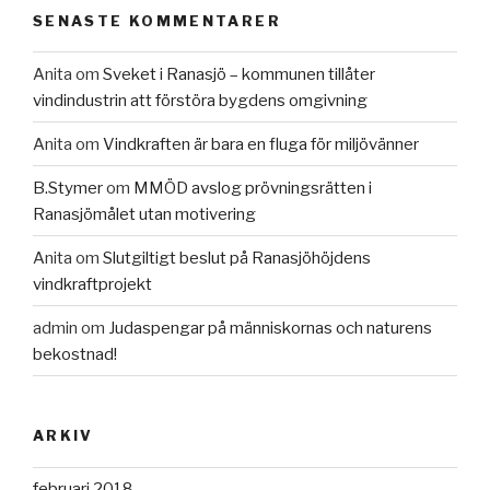
SENASTE KOMMENTARER
Anita
om
Sveket i Ranasjö – kommunen tillåter
vindindustrin att förstöra bygdens omgivning
Anita
om
Vindkraften är bara en fluga för miljövänner
B.Stymer
om
MMÖD avslog prövningsrätten i
Ranasjömålet utan motivering
Anita
om
Slutgiltigt beslut på Ranasjöhöjdens
vindkraftprojekt
admin
om
Judaspengar på människornas och naturens
bekostnad!
ARKIV
februari 2018