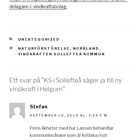
delagare-i-vindkraftsbolag
KATEGORIER
UNCATEGORIZED
TAGGAR
NATURFÖRSTÖRELSE
,
NORRLAND
,
VINDKRAFTEN SOLLEFTEÅ KOMMUN
Ett svar på ”KS i Sollefteå säger ja till ny
vindkraft i Helgum”
Stefan
SEPTEMBER 10, 2016 KL. 7:24 F M
Finns likheter med hur Lassen behandlar
kommuninvånare som är kritiska mot