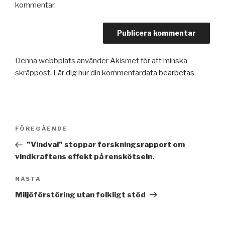
kommentar.
Denna webbplats använder Akismet för att minska
skräppost.
Lär dig hur din kommentardata bearbetas
.
Inläggsnavigering
Föregående
FÖREGÅENDE
inlägg
”Vindval” stoppar forskningsrapport om
vindkraftens effekt på renskötseln.
Nästa
NÄSTA
inlägg
Miljöförstöring utan folkligt stöd