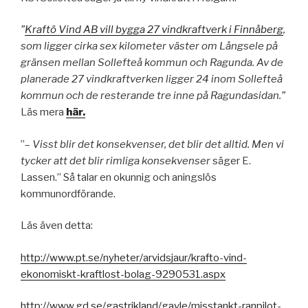
”
Kraftö Vind AB vill bygga 27 vindkraftverk i Finnåberg
,
som ligger cirka sex kilometer väster om Långsele på
gränsen mellan Sollefteå kommun och Ragunda. Av de
planerade 27 vindkraftverken ligger 24 inom Sollefteå
kommun och de resterande tre inne på Ragundasidan.”
Läs mera
här.
”–
Visst blir det konsekvenser, det blir det alltid. Men vi
tycker att det blir rimliga konsekvenser
säger E.
Lassen.” Så talar en okunnig och aningslös
kommunordförande.
Läs även detta:
http://www.pt.se/nyheter/arvidsjaur/krafto-vind-
ekonomiskt-kraftlost-bolag-9290531.aspx
http://www.gd.se/gastrikland/gavle/misstankt-ranpilot-