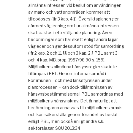
allmänna intressen vid beslut om användningen
av mark- och vattenområden kommer att
tillgodoses (jfr 3 kap. 4 §). Översiktsplanen ger
därmed vägledning om hur allmänna intressen
ska beaktas i efterföljande planering. Även
bedömningar som har skett enligt andra lagar
vägleder och ger dessutom stöd för samordning
(jfr 2 kap. 2 och 11 §§ och 3 kap. 2 § PBL samt 3
och 4 kap. MB, prop. 1997/98:90 s. 159).
Miljöbalkens allmänna hänsynsregler ska inte
tillämpas i PBL. Genom interna samråd i
kommunen – och med länsstyrelsen under
planprocessen – kan dock tillämpningen av
hänsynsbestämmelserna i PBL samordnas med
miljöbalkens hänsynskrav. Det är naturligt att
bedömningarna anpassas till miljöbalkens praxis
och kan säkerställa genomförandet av beslut
enligt PBL, men också enligt andra s.k.
sektorslagar. SOU 2013:34