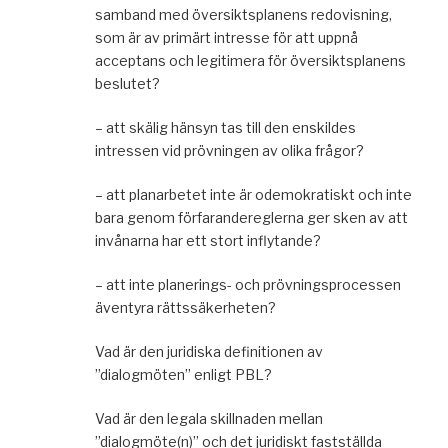
samband med översiktsplanens redovisning,
som är av primärt intresse för att uppnå
acceptans och legitimera för översiktsplanens
beslutet?
– att skälig hänsyn tas till den enskildes
intressen vid prövningen av olika frågor?
– att planarbetet inte är odemokratiskt och inte
bara genom förfarandereglerna ger sken av att
invånarna har ett stort inflytande?
– att inte planerings- och prövningsprocessen
äventyra rättssäkerheten?
Vad är den juridiska definitionen av
”dialogmöten” enligt PBL?
Vad är den legala skillnaden mellan
”dialogmöte(n)” och det juridiskt fastställda