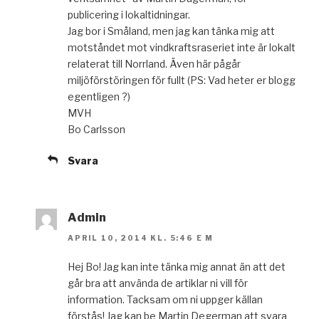
publicering i lokaltidningar.
Jag bor i Småland, men jag kan tänka mig att
motståndet mot vindkraftsraseriet inte är lokalt
relaterat till Norrland. Även här pågår
miljöförstöringen för fullt (PS: Vad heter er blogg
egentligen ?)
MVH
Bo Carlsson
Svara
Admin
APRIL 10, 2014 KL. 5:46 E M
Hej Bo! Jag kan inte tänka mig annat än att det
går bra att använda de artiklar ni vill för
information. Tacksam om ni uppger källan
förstås! Jag kan be Martin Degerman att svara