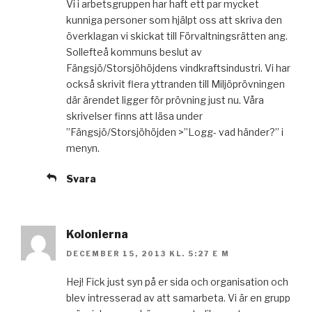
Vi i arbetsgruppen har haft ett par mycket
kunniga personer som hjälpt oss att skriva den
överklagan vi skickat till Förvaltningsrätten ang.
Sollefteå kommuns beslut av
Fängsjö/Storsjöhöjdens vindkraftsindustri. Vi har
också skrivit flera yttranden till Miljöprövningen
där ärendet ligger för prövning just nu. Våra
skrivelser finns att läsa under
”Fängsjö/Storsjöhöjden >”Logg- vad händer?” i
menyn.
Svara
Kolonierna
DECEMBER 15, 2013 KL. 5:27 E M
Hej! Fick just syn på er sida och organisation och
blev intresserad av att samarbeta. Vi är en grupp