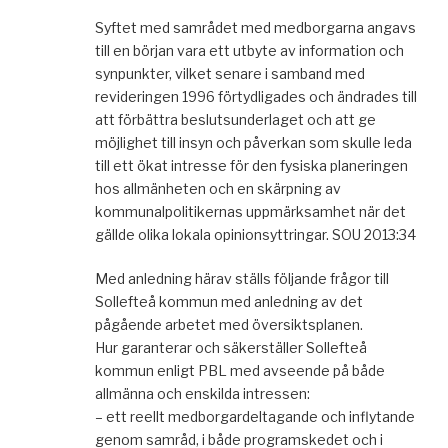
Syftet med samrådet med medborgarna angavs
till en början vara ett utbyte av information och
synpunkter, vilket senare i samband med
revideringen 1996 förtydligades och ändrades till
att förbättra beslutsunderlaget och att ge
möjlighet till insyn och påverkan som skulle leda
till ett ökat intresse för den fysiska planeringen
hos allmänheten och en skärpning av
kommunalpolitikernas uppmärksamhet när det
gällde olika lokala opinionsyttringar. SOU 2013:34
Med anledning härav ställs följande frågor till
Sollefteå kommun med anledning av det
pågående arbetet med översiktsplanen.
Hur garanterar och säkerställer Sollefteå
kommun enligt PBL med avseende på både
allmänna och enskilda intressen:
– ett reellt medborgardeltagande och inflytande
genom samråd, i både programskedet och i