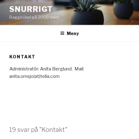
Hoppa
SNURRIGT
till
Baggböleri på 2000-talet
innehåll
Meny
KONTAKT
Administratör: Anita Berglund. Mail:
anita.omsjo(at)telia.com
19 svar på ”Kontakt”