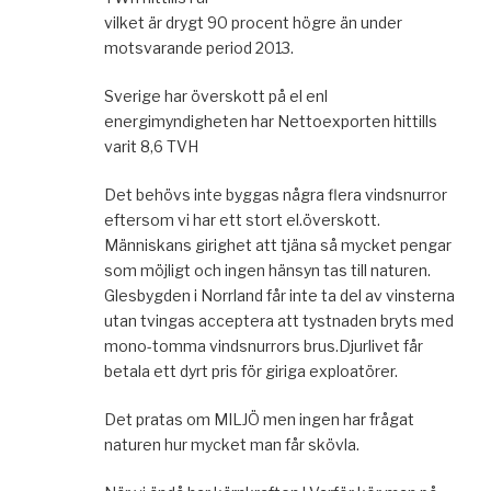
vilket är drygt 90 procent högre än under
motsvarande period 2013.
Sverige har överskott på el enl
energimyndigheten har Nettoexporten hittills
varit 8,6 TVH
Det behövs inte byggas några flera vindsnurror
eftersom vi har ett stort el.överskott.
Människans girighet att tjäna så mycket pengar
som möjligt och ingen hänsyn tas till naturen.
Glesbygden i Norrland får inte ta del av vinsterna
utan tvingas acceptera att tystnaden bryts med
mono-tomma vindsnurrors brus.Djurlivet får
betala ett dyrt pris för giriga exploatörer.
Det pratas om MILJÖ men ingen har frågat
naturen hur mycket man får skövla.