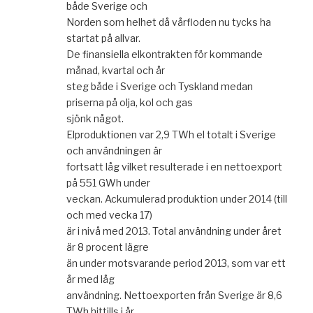
både Sverige och
Norden som helhet då vårfloden nu tycks ha
startat på allvar.
De finansiella elkontrakten för kommande
månad, kvartal och år
steg både i Sverige och Tyskland medan
priserna på olja, kol och gas
sjönk något.
Elproduktionen var 2,9 TWh el totalt i Sverige
och användningen är
fortsatt låg vilket resulterade i en nettoexport
på 551 GWh under
veckan. Ackumulerad produktion under 2014 (till
och med vecka 17)
är i nivå med 2013. Total användning under året
är 8 procent lägre
än under motsvarande period 2013, som var ett
år med låg
användning. Nettoexporten från Sverige är 8,6
TWh hittills i år