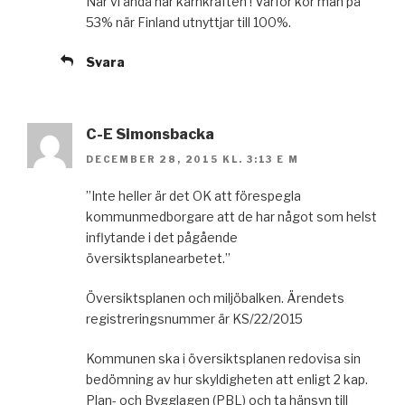
När vi ändå har kärnkraften ! Varför kör man på
53% när Finland utnyttjar till 100%.
Svara
C-E Simonsbacka
DECEMBER 28, 2015 KL. 3:13 E M
”Inte heller är det OK att förespegla
kommunmedborgare att de har något som helst
inflytande i det pågående
översiktsplanearbetet.”
Översiktsplanen och miljöbalken. Ärendets
registreringsnummer är KS/22/2015
Kommunen ska i översiktsplanen redovisa sin
bedömning av hur skyldigheten att enligt 2 kap.
Plan- och Bygglagen (PBL) och ta hänsyn till