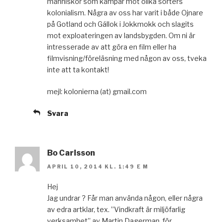
människor som kämpar mot olika sorters
kolonialism. Några av oss har varit i både Ojnare
på Gotland och Gállok i Jokkmokk och slagits
mot exploateringen av landsbygden. Om ni är
intresserade av att göra en film eller ha
filmvisning/föreläsning med någon av oss, tveka
inte att ta kontakt!
mejl: kolonierna (at) gmail.com
Svara
Bo Carlsson
APRIL 10, 2014 KL. 1:49 E M
Hej
Jag undrar ? Får man använda någon, eller några
av edra artklar, tex. ”Vindkraft är miljöfarlig
verksamhet” av Martin Dagerman, för