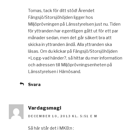
Tomas, tack för ditt stöd! Ärendet
Fängsjö/Storsjöhöjden ligger hos
Miljöprövningen på Länsstyrelsen just nu. Tiden
för yttranden har egentligen gått ut för ett par
månader sedan, men det går säkert bra att
skicka in yttranden ändå. Alla yttranden ska
läsas. Om du klickar på Fängsjö/Storsjöhöjden
>Logg-vad händer?, så hittar du mer information
och adressen till Miljöprövningsenheten på
Länsstyrelsen i Härnösand.
Svara
Vardagsmagi
DECEMBER 10, 2013 KL. 5:51 E M
Så här står det i MKB:n :