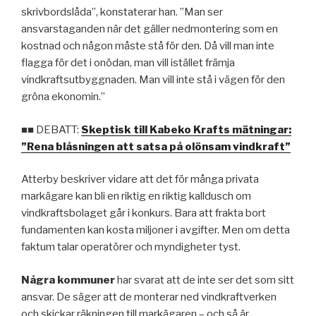
skrivbordslåda”, konstaterar han. ”Man ser
ansvarstaganden när det gäller nedmontering som en
kostnad och någon måste stå för den. Då vill man inte
flagga för det i onödan, man vill istället främja
vindkraftsutbyggnaden. Man vill inte stå i vägen för den
gröna ekonomin.”
■■
DEBATT:
Skeptisk till Kabeko Krafts mätningar:
”Rena blåsningen att satsa på olönsam vindkraft”
Atterby beskriver vidare att det för många privata
markägare kan bli en riktig en riktig kalldusch om
vindkraftsbolaget går i konkurs. Bara att frakta bort
fundamenten kan kosta miljoner i avgifter. Men om detta
faktum talar operatörer och myndigheter tyst.
Några kommuner
har svarat att de inte ser det som sitt
ansvar. De säger att de monterar ned vindkraftverken
och skickar räkningen till markägaren – och så är