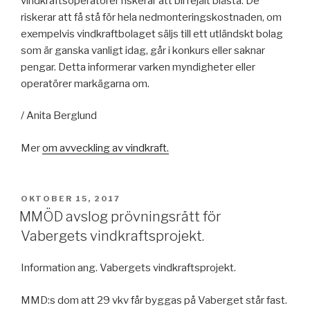
vindkraftsoperatörer riskerar att bli rejält blåsta. De
riskerar att få stå för hela nedmonteringskostnaden, om
exempelvis vindkraftbolaget säljs till ett utländskt bolag
som är ganska vanligt idag, går i konkurs eller saknar
pengar. Detta informerar varken myndigheter eller
operatörer markägarna om.
/ Anita Berglund
Mer
om avveckling av vindkraft.
PUBLICERAT
OKTOBER 15, 2017
MMÖD avslog prövningsrätt för
Vabergets vindkraftsprojekt.
Information ang. Vabergets vindkraftsprojekt.
MMD:s dom att 29 vkv får byggas på Vaberget står fast.