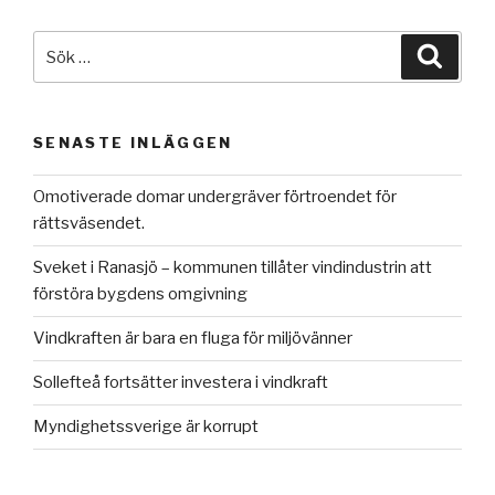
Sök
Sök
efter:
SENASTE INLÄGGEN
Omotiverade domar undergräver förtroendet för
rättsväsendet.
Sveket i Ranasjö – kommunen tillåter vindindustrin att
förstöra bygdens omgivning
Vindkraften är bara en fluga för miljövänner
Sollefteå fortsätter investera i vindkraft
Myndighetssverige är korrupt