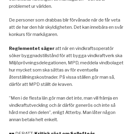
problemet ur världen.
De personer som drabbas blir förvånade när de får veta
att de har den här skyldigheten. Det kan innebära en svår
konkurs för markägaren.
Reglementet säger
att när en vindkraftsoperatör
söker byggnadstillstånd för att bygga vindkraftverk ska
Miljöprövningsdelegationen, MPD, meddela vindbolaget
hur mycket som ska sättas av för eventuella
återställningskostnader. På vissa ställen gör man så,
därför att MPD ställt de kraven.
”Men i de flesta län gör man det inte, man vill främja en
vindkraftutveckling och är därför generös och inte så
hård med den delen”, enligt Atterby. Man låter någon
annan betala helt enkelt.
■■
DEBATT:
Kritisk röst om Sollefteås