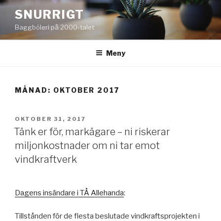
Hoppa
SNURRIGT
till
Baggböleri på 2000-talet
innehåll
Meny
MÅNAD:
OKTOBER 2017
PUBLICERAT
OKTOBER 31, 2017
Tänk er för, markägare – ni riskerar
miljonkostnader om ni tar emot
vindkraftverk
Dagens insändare i TÅ Allehanda
:
Tillstånden för de flesta beslutade vindkraftsprojekten i