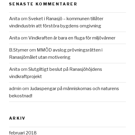
SENASTE KOMMENTARER
Anita
om
Sveket i Ranasjö – kommunen tillåter
vindindustrin att förstöra bygdens omgivning
Anita
om
Vindkraften är bara en fluga för miljövänner
B.Stymer
om
MMÖD avslog prövningsrätten i
Ranasjömålet utan motivering
Anita
om
Slutgiltigt beslut på Ranasjöhöjdens
vindkraftprojekt
admin
om
Judaspengar på människornas och naturens
bekostnad!
ARKIV
februari 2018