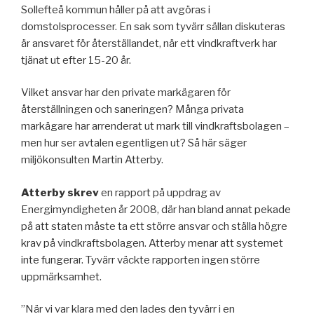
Sollefteå kommun håller på att avgöras i
domstolsprocesser. En sak som tyvärr sällan diskuteras
är ansvaret för återställandet, när ett vindkraftverk har
tjänat ut efter 15-20 år.
Vilket ansvar har den private markägaren för
återställningen och saneringen? Många privata
markägare har arrenderat ut mark till vindkraftsbolagen –
men hur ser avtalen egentligen ut? Så här säger
miljökonsulten Martin Atterby.
Atterby skrev
en rapport på uppdrag av
Energimyndigheten år 2008, där han bland annat pekade
på att staten måste ta ett större ansvar och ställa högre
krav på vindkraftsbolagen. Atterby menar att systemet
inte fungerar. Tyvärr väckte rapporten ingen större
uppmärksamhet.
”När vi var klara med den lades den tyvärr i en