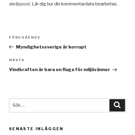
skräppost.
Lär dig hur din kommentardata bearbetas
.
Inläggsnavigering
Föregående
FÖREGÅENDE
inlägg
Myndighetssverige är korrupt
Nästa
NÄSTA
inlägg
Vindkraften är bara en fluga för miljövänner
Sök
Sök
efter:
SENASTE INLÄGGEN