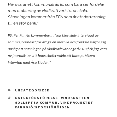
Här svarar ett kommunalråd (s) som bara ser fördelar
med etablering av vindkraftverk i stor skala.
Sändningen kommer från EFN som är ett dotterbolag
till en stor bank.”
PS: Per Fahlén kommenterar: ”Jag blev själv intervjuad av
samma journalist för att ge en motbild och förklara varför jag
ansåg att satsningen på vindkraft var negativ. Nu fick jag veta
av journalisten att hans chefer valde att bara publicera
intervjun med Åsa Sjödén.”
KATEGORIER
UNCATEGORIZED
TAGGAR
NATURFÖRSTÖRELSE
,
VINDKRAFTEN
SOLLEFTEÅ KOMMUN
,
VINDPROJEKTET
FÄNGSJÖ/STORSJÖHÖJDEN