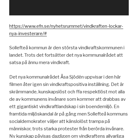
https://www.efn.se/nyhetsrummet/vindkraften-lockar-
nya-investerare/#
Sollefteå kommun är den största vindkraftskommunen i
landet. Trots det fortsätter det nya kommunalrådet att
satsa på ännu mera vindkraft.
Det nya kommunalrådet Åsa Sjödén uppvisar i den här
filmen åter igen sin vindkraftspositiva inställning. Det är
skrämmande, kunskapslöst och ffa respektlöst mot alla
de av kommunens invånare som kommer att drabbas av
ett gigantiskt vindkraftlandskap i sin boendemiljö. En
framtida miljöskandal är på gång men Sollefteå kommuns
soc
ialdemokrater väljer att känslolöst trampa på
människor, trots starka protester från berörda invånare.
Ny kunskap påvisas dagligen om vindkraftens allvarliga