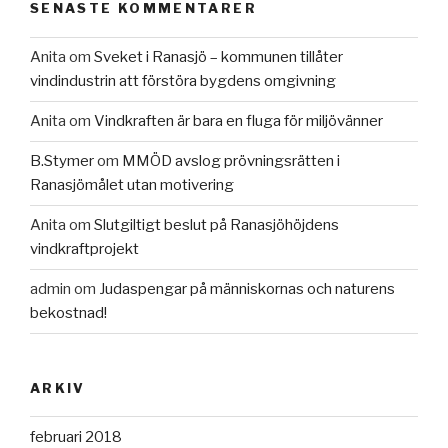
SENASTE KOMMENTARER
Anita
om
Sveket i Ranasjö – kommunen tillåter
vindindustrin att förstöra bygdens omgivning
Anita
om
Vindkraften är bara en fluga för miljövänner
B.Stymer
om
MMÖD avslog prövningsrätten i
Ranasjömålet utan motivering
Anita
om
Slutgiltigt beslut på Ranasjöhöjdens
vindkraftprojekt
admin
om
Judaspengar på människornas och naturens
bekostnad!
ARKIV
februari 2018