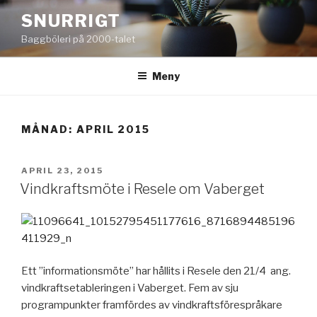
Hoppa
SNURRIGT
till
Baggböleri på 2000-talet
innehåll
Meny
MÅNAD:
APRIL 2015
PUBLICERAT
APRIL 23, 2015
Vindkraftsmöte i Resele om Vaberget
Ett ”informationsmöte” har hållits i Resele den 21/4 ang.
vindkraftsetableringen i Vaberget. Fem av sju
programpunkter framfördes av vindkraftsförespråkare