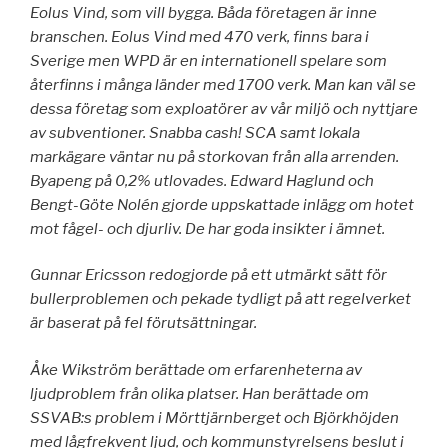
Eolus Vind, som vill bygga. Båda företagen är inne
branschen. Eolus Vind med 470 verk, finns bara i
Sverige men WPD är en internationell spelare som
återfinns i många länder med 1700 verk. Man kan väl se
dessa företag som exploatörer av vår miljö och nyttjare
av subventioner. Snabba cash! SCA samt lokala
markägare väntar nu på storkovan från alla arrenden.
Byapeng på 0,2% utlovades. Edward Haglund och
Bengt-Göte Nolén gjorde uppskattade inlägg om hotet
mot fågel- och djurliv. De har goda insikter i ämnet.
Gunnar Ericsson redogjorde på ett utmärkt sätt för
bullerproblemen och pekade tydligt på att regelverket
är baserat på fel förutsättningar.
Åke Wikström berättade om erfarenheterna av
ljudproblem från olika platser. Han berättade om
SSVAB:s problem i Mörttjärnberget och Björkhöjden
med lågfrekvent ljud, och kommunstyrelsens beslut i