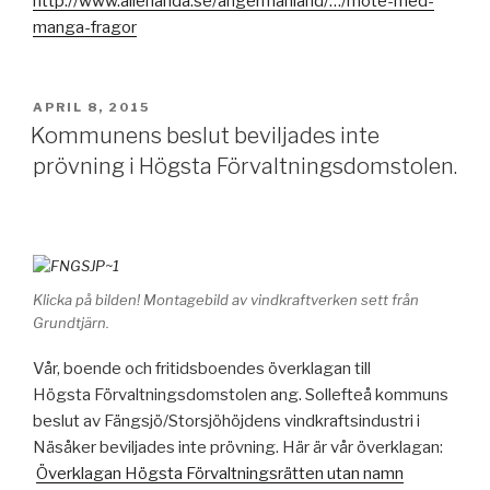
http://www.allehanda.se/angermanland/…/mote-med-
manga-fragor
PUBLICERAT
APRIL 8, 2015
Kommunens beslut beviljades inte
prövning i Högsta Förvaltningsdomstolen.
Klicka på bilden! Montagebild av vindkraftverken sett från
Grundtjärn.
Vår, boende och fritidsboendes överklagan till
Högsta Förvaltningsdomstolen ang. Sollefteå kommuns
beslut av Fängsjö/Storsjöhöjdens vindkraftsindustri i
Näsåker beviljades inte prövning. Här är vår överklagan:
Överklagan Högsta Förvaltningsrätten utan namn