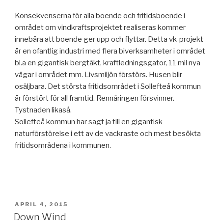
Konsekvenserna för alla boende och fritidsboende i
området om vindkraftsprojektet realiseras kommer
innebära att boende ger upp och flyttar. Detta vk-projekt
är en ofantlig industri med flera biverksamheter i området
bl.a en gigantisk bergtäkt, kraftledningsgator, 11 mil nya
vägar i området mm. Livsmiljön förstörs. Husen blir
osäljbara. Det största fritidsområdet i Sollefteå kommun
är förstört för all framtid. Rennäringen försvinner.
Tystnaden likaså.
Sollefteå kommun har sagt ja till en gigantisk
naturförstörelse i ett av de vackraste och mest besökta
fritidsområdena i kommunen.
PUBLICERAT
APRIL 4, 2015
Down Wind