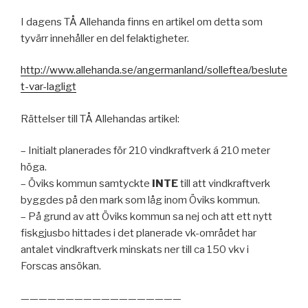
I dagens TÅ Allehanda finns en artikel om detta som
tyvärr innehåller en del felaktigheter.
http://www.allehanda.se/angermanland/solleftea/beslute
t-var-lagligt
Rättelser till TÅ Allehandas artikel:
– Initialt planerades för 210 vindkraftverk á 210 meter
höga.
– Öviks kommun samtyckte
INTE
till att vindkraftverk
byggdes på den mark som låg inom Öviks kommun.
– På grund av att Öviks kommun sa nej och att ett nytt
fiskgjusbo hittades i det planerade vk-området har
antalet vindkraftverk minskats ner till ca 150 vkv i
Forscas ansökan.
——————————————————