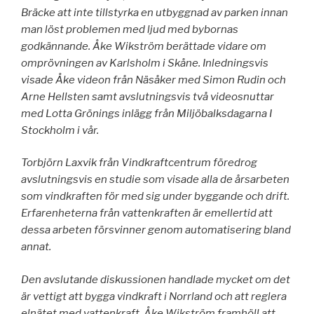
Bräcke att inte tillstyrka en utbyggnad av parken innan
man löst problemen med ljud med bybornas
godkännande. Åke Wikström berättade vidare om
omprövningen av Karlsholm i Skåne. Inledningsvis
visade Åke videon från Näsåker med Simon Rudin och
Arne Hellsten samt avslutningsvis två videosnuttar
med Lotta Grönings inlägg från Miljöbalksdagarna I
Stockholm i vår.
Torbjörn Laxvik från Vindkraftcentrum föredrog
avslutningsvis en studie som visade alla de årsarbeten
som vindkraften för med sig under byggande och drift.
Erfarenheterna från vattenkraften är emellertid att
dessa arbeten försvinner genom automatisering bland
annat.
Den avslutande diskussionen handlade mycket om det
är vettigt att bygga vindkraft i Norrland och att reglera
elnätet med vattenkraft. Åke Wikström framhöll att