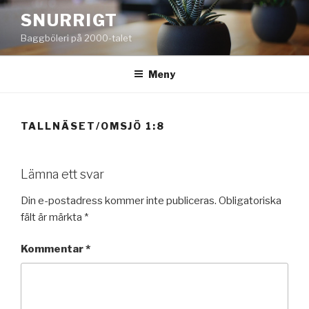
Hoppa
SNURRIGT
till
Baggböleri på 2000-talet
innehåll
Meny
TALLNÄSET/OMSJÖ 1:8
Lämna ett svar
Din e-postadress kommer inte publiceras.
Obligatoriska
fält är märkta
*
Kommentar
*