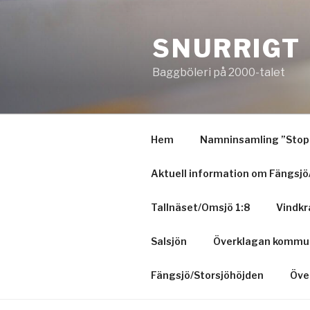
Hoppa
till
SNURRIGT
innehåll
Baggböleri på 2000-talet
Hem
Namninsamling ”Stopp
Aktuell information om Fängsjö
Tallnäset/Omsjö 1:8
Vindkr
Salsjön
Överklagan kommun
Fängsjö/Storsjöhöjden
Öve