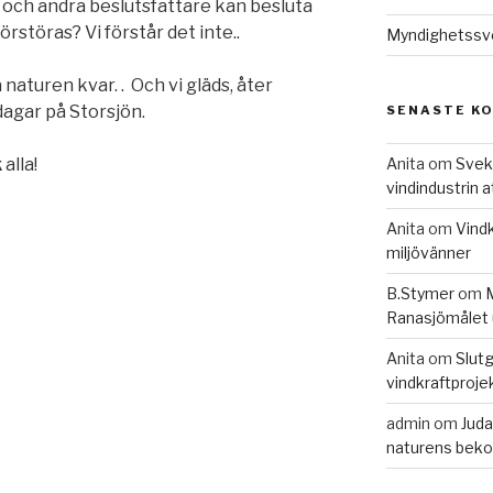
er och andra beslutsfattare kan besluta
örstöras? Vi förstår det inte..
Myndighetssve
naturen kvar. . Och vi gläds, åter
dagar på Storsjön.
SENASTE K
k
alla!
Anita
om
Svek
vindindustrin 
Anita
om
Vindk
miljövänner
B.Stymer
om
M
Ranasjömålet 
Anita
om
Slutg
vindkraftproje
admin
om
Juda
naturens beko