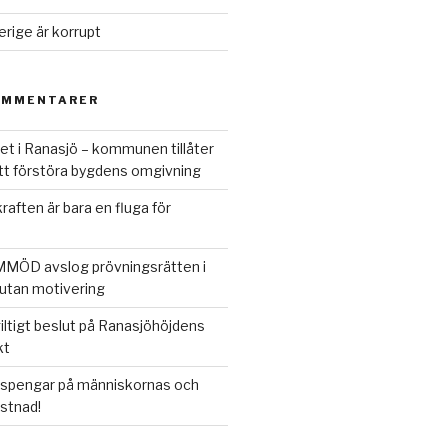
rige är korrupt
OMMENTARER
et i Ranasjö – kommunen tillåter
att förstöra bygdens omgivning
raften är bara en fluga för
MÖD avslog prövningsrätten i
utan motivering
iltigt beslut på Ranasjöhöjdens
kt
spengar på människornas och
stnad!