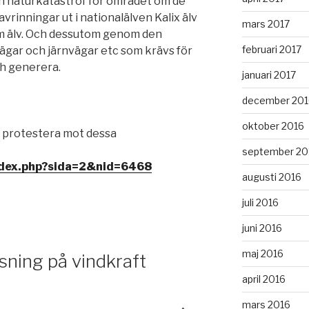
 naturkatastrof för området om de
 avrinningar ut i nationalälven Kalix älv
mars 2017
um älv. Och dessutom genom den
februari 2017
ägar och järnvägar etc som krävs för
ch generera.
januari 2017
december 201
oktober 2016
tt protestera mot dessa
september 20
index.php?sida=2&nid=6468
augusti 2016
juli 2016
juni 2016
maj 2016
sning på vindkraft
april 2016
mars 2016