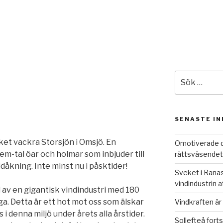
Sök
efter:
SENASTE I
ket vackra Storsjön i Omsjö. En
Omotiverade d
fem-tal öar och holmar som inbjuder till
rättsväsendet
idåkning. Inte minst nu i påsktider!
Sveket i Ranas
vindindustrin 
 av en gigantisk vindindustri med 180
a. Detta är ett hot mot oss som älskar
Vindkraften är 
s i denna miljö under årets alla årstider.
Sollefteå forts