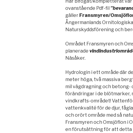
Har bifogat/kompletterat vår 
ovanstående Pdf-fil
”bevaran
gäller
Fransmyren/Omsjöflo
Ångermanlands Ornitologiska 
Naturskyddsförening och berö
Området Fransmyren och Omsj
planerade
vindindustriområd
Näsåker.
Hydrologin i ett område där d
meter höga, två massiva bergt
mil vägdragning och betong- 
förändringar i de blötmarker, m
vindkrafts-området! Vattenfö
vattenkvalité för de djur, fågl
och orört område med så natur
Fransmyren och Omsjöflon i Om
en förutsättning för att detta