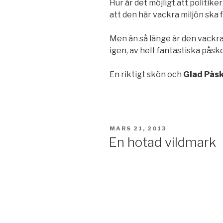
Hur är det möjligt att politik
att den här vackra miljön ska f
Men än så länge är den vackra 
igen, av helt fantastiska påsk
En riktigt skön och
Glad Pås
PUBLICERAT
MARS 21, 2013
En hotad vildmark