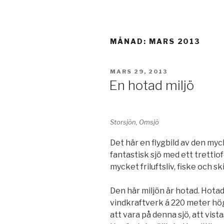
MÅNAD:
MARS 2013
PUBLICERAT
MARS 29, 2013
En hotad miljö
Storsjön, Omsjö
Det här en flygbild av den myc
fantastisk sjö med ett trettio
mycket friluftsliv, fiske och sk
Den här miljön är hotad. Hotad
vindkraftverk á 220 meter hög
att vara på denna sjö, att vista