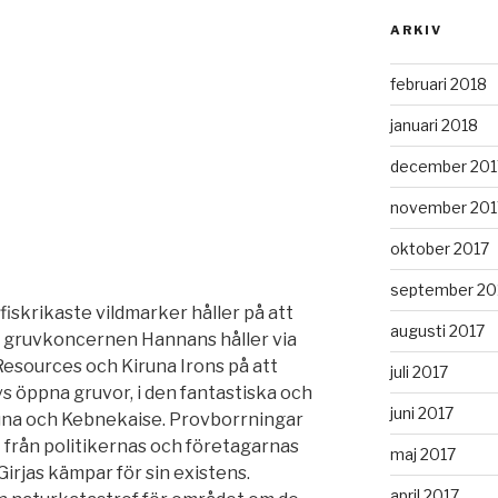
ARKIV
februari 2018
januari 2018
december 201
november 201
oktober 2017
september 20
iskrikaste vildmarker håller på att
augusti 2017
a gruvkoncernen Hannans håller via
esources och Kiruna Irons på att
juli 2017
s öppna gruvor, i den fantastiska och
juni 2017
una och Kebnekaise. Provborrningar
st från politikernas och företagarnas
maj 2017
irjas kämpar för sin existens.
april 2017