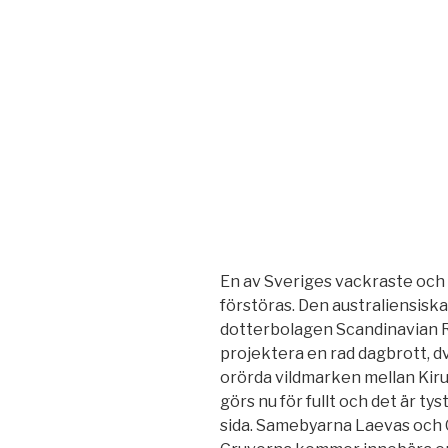
En av Sveriges vackraste och f
förstöras. Den australiensisk
dotterbolagen Scandinavian R
projektera en rad dagbrott, dv
orörda vildmarken mellan Kir
görs nu för fullt och det är ty
sida. Samebyarna Laevas och G