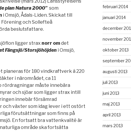
skrivelse (mars 2012) Länsstyrelsens
februari 2014
de plan Natura 2000”
som
n
i Omsjö, Ådals-Liden. Skickat till
januari 2014
Förening och Sollefteå
december 201
rda beslutsfattare.
november 201
öflon ligger strax
norr om
det
oktober 2013
et Fängsjö/Storsjöhöjden
i Omsjö,
september 20
et planeras för 180 vindkraftverk á 220
augusti 2013
äkter i närområdet, ca 11
juli 2013
o rördragningar måste innebära
yrar och sjöar som ligger strax intill
juni 2013
ringen innebär försämrad
maj 2013
ar och växter som idag lever i ett ostört
liga förutsättningar som finns på
april 2013
sjö. En fortsatt bra vattenkvalité är
mars 2013
 naturliga område ska fortsätta