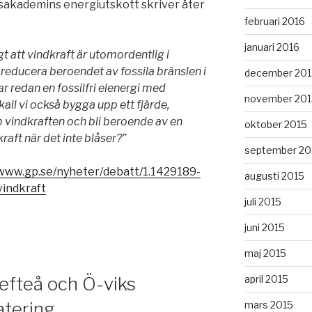
sakademins energiutskott skriver åter
februari 2016
januari 2016
gt att vindkraft är utomordentlig i
 reducera beroendet av fossila bränslen i
december 201
r redan en fossilfri elenergi med
november 201
skall vi också bygga upp ett fjärde,
vindkraften och bli beroende av en
oktober 2015
raft när det inte blåser?”
september 20
/www.gp.se/nyheter/debatt/1.1429189-
augusti 2015
vindkraft
juli 2015
juni 2015
maj 2015
april 2015
llefteå och Ö-viks
atering
mars 2015