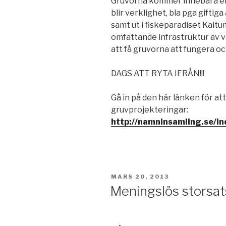
Gruvorna kommer innebära en
blir verklighet, bla pga giftiga
samt ut i fiskeparadiset Kait
omfattande infrastruktur av v
att få gruvorna att fungera o
DAGS ATT RYTA IFRÅN!!!
Gå in på den här länken för a
gruvprojekteringar:
http://namninsamling.se/
PUBLICERAT
MARS 20, 2013
Meningslös storsat