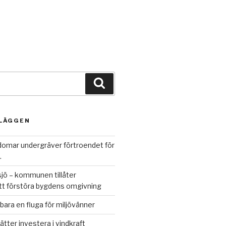
Sök
NLÄGGEN
omar undergräver förtroendet för
.
jö – kommunen tillåter
att förstöra bygdens omgivning
bara en fluga för miljövänner
ätter investera i vindkraft