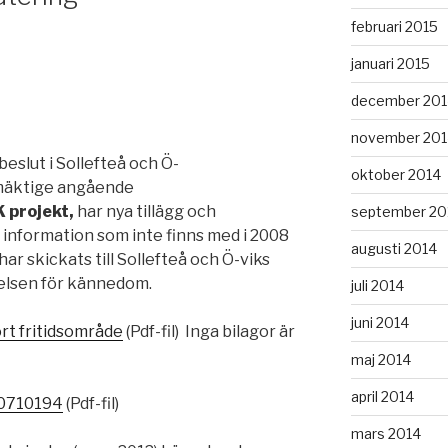
februari 2015
januari 2015
december 201
november 201
slut i Sollefteå och Ö-
oktober 2014
mäktige angående
 projekt,
har nya tillägg och
september 20
information som inte finns med i 2008
augusti 2014
ar skickats till Sollefteå och Ö-viks
relsen för kännedom.
juli 2014
juni 2014
rt fritidsområde
(Pdf-fil) Inga bilagor är
maj 2014
april 2014
e0710194
(Pdf-fil)
mars 2014