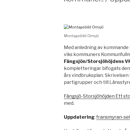
Montagebild Omsjö
Med anledning av kommande be
viks kommuners Kommunfull
Fängsjön/Storsjöhöjdens VK
kompletteringar bifogats den 
års vindbruksplan. Skrivelsen h
partigrupper och till Länssty
Fängsjö-Storsjöhöjden Ett sto
med.
Uppdatering
:
fransmyran-s