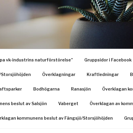
a vk-industrins naturförstörelse”
Gruppsidor i Facebook
/Storsjöhöjden
Överklagningar
Kraftledningar
B
aftsparker
Bodhögarna
Ranasjön
Överklagan ko
ens beslut av Salsjön
Vaberget
Överklagan av komm
rklagan kommunens beslut av Fängsjö/Storsjöhöjden
Grup