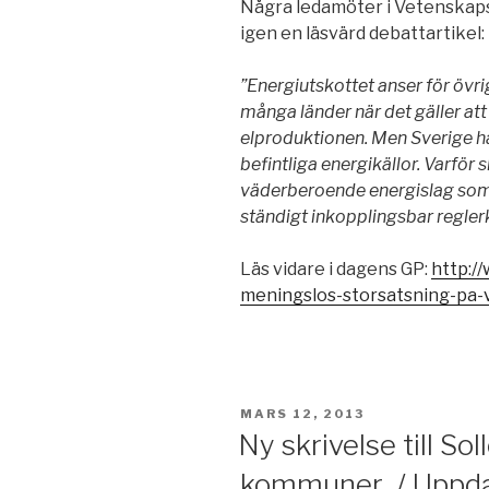
Några ledamöter i Vetenskap
igen en läsvärd debattartikel:
”Energiutskottet anser för övri
många länder när det gäller att
elproduktionen. Men Sverige ha
befintliga energikällor. Varför 
väderberoende energislag som 
ständigt inkopplingsbar reglerk
Läs vidare i dagens GP:
http:/
meningslos-storsatsning-pa-
PUBLICERAT
MARS 12, 2013
Ny skrivelse till So
kommuner.. / Uppd