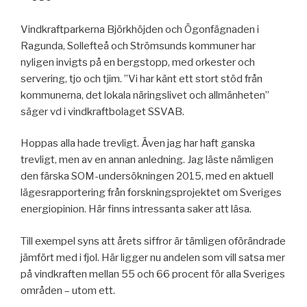
Vindkraftparkerna Björkhöjden och Ögonfägnaden i
Ragunda, Sollefteå och Strömsunds kommuner har
nyligen invigts på en bergstopp, med orkester och
servering, tjo och tjim. ”Vi har känt ett stort stöd från
kommunerna, det lokala näringslivet och allmänheten”
säger vd i vindkraftbolaget SSVAB.
Hoppas alla hade trevligt. Även jag har haft ganska
trevligt, men av en annan anledning. Jag läste nämligen
den färska SOM-undersökningen 2015, med en aktuell
lägesrapportering från forskningsprojektet om Sveriges
energiopinion. Här finns intressanta saker att läsa.
Till exempel syns att årets siffror är tämligen oförändrade
jämfört med i fjol. Här ligger nu andelen som vill satsa mer
på vindkraften mellan 55 och 66 procent för alla Sveriges
områden – utom ett.