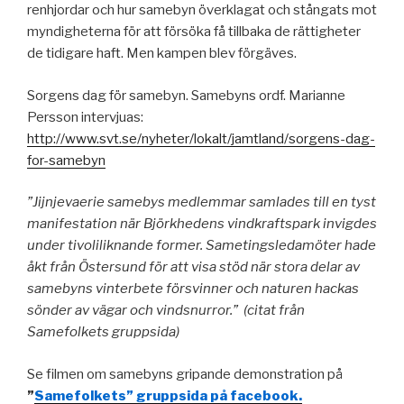
renhjordar och hur samebyn överklagat och stångats mot
myndigheterna för att försöka få tillbaka de rättigheter
de tidigare haft. Men kampen blev förgäves.
Sorgens dag för samebyn. Samebyns ordf. Marianne
Persson intervjuas:
http://www.svt.se/nyheter/lokalt/jamtland/sorgens-dag-
for-samebyn
”Jijnjevaerie samebys medlemmar samlades till en tyst
manifestation när Björkhedens vindkraftspark invigdes
under tivoliliknande former. Sametingsledamöter hade
åkt från Östersund för att visa stöd när stora delar av
samebyns vinterbete försvinner och naturen hackas
sönder av vägar och vindsnurror.” (citat från
Samefolkets gruppsida)
Se filmen om samebyns gripande demonstration på
”
Samefolkets” gruppsida på facebook.