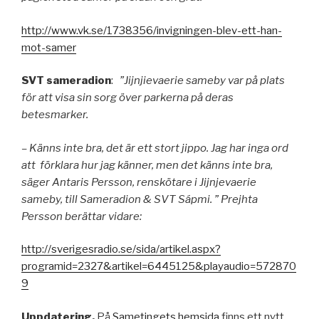
http://www.vk.se/1738356/invigningen-blev-ett-han-
mot-samer
SVT sameradion
:
”Jijnjievaerie sameby var på plats
för att visa sin sorg över parkerna på deras
betesmarker.
– Känns inte bra, det är ett stort jippo. Jag har inga ord
att förklara hur jag känner, men det känns inte bra,
säger Antaris Persson, renskötare i Jijnjevaerie
sameby, till Sameradion & SVT Sápmi. ” Prejhta
Persson berättar vidare:
http://sverigesradio.se/sida/artikel.aspx?
programid=2327&artikel=6445125&playaudio=572870
9
Uppdatering.
På
Sametingets hemsida
finns ett nytt