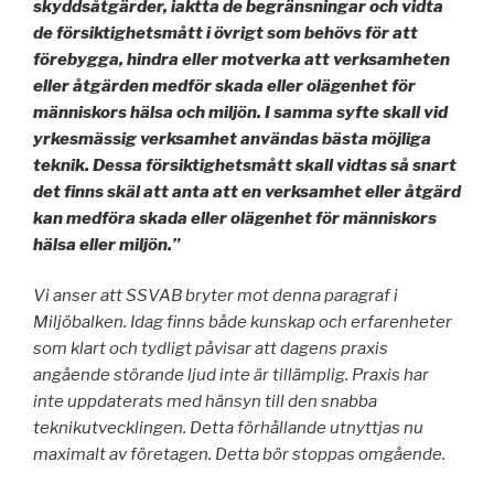
skyddsåtgärder, iaktta de begränsningar och vidta
de försiktighetsmått i övrigt som behövs för att
förebygga, hindra eller motverka att verksamheten
eller åtgärden medför skada eller olägenhet för
människors hälsa och miljön. I samma syfte skall vid
yrkesmässig verksamhet användas bästa möjliga
teknik. Dessa försiktighetsmått skall vidtas så snart
det finns skäl att anta att en verksamhet eller åtgärd
kan medföra skada eller olägenhet för människors
hälsa eller miljön.”
Vi anser att SSVAB bryter mot denna paragraf i
Miljöbalken. Idag finns både kunskap och erfarenheter
som klart och tydligt påvisar att dagens praxis
angående störande ljud inte är tillämplig. Praxis har
inte uppdaterats med hänsyn till den snabba
teknikutvecklingen. Detta förhållande utnyttjas nu
maximalt av företagen. Detta bör stoppas omgående.