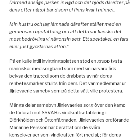
Därmed ansågs parken invigd och det bjöds därefter på
dans efter något band som ej finns kvar i minnet.
Min hustru och jag lämnade därefter stället med en
gemensam uppfattning om att detta var kanske det
mest bedrövliga vi någonsin sett. Ett spektakel, en fars
eller just gycklarnas afton.”
På en kulle intill invigningsplatsen stod en grupp tysta
människor med sorgband som med sin närvaro fick
belysa den tragedi som de drabbats av när deras
renbetesmarker stulits från dem. Det var medlemmar ur
Jijnjevaerie sameby som på detta sätt ville protestera.
Många delar samebyn Jijnjevaeries sorg över den kamp
de förlorat mot SSVAB:s vindkraftsetablering i
Björkhöjden och Ögonfägnaden. Jijnjevaeries ordförande
Marianne Persson har berättat om de svåra
konsekvenser som vindkraften fört med sig för deras