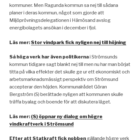
kommuner. Men Ragunda kommun sa nej till sådana
planer i deras kommun, något som gjorde att
Miljöprövningsdelegationen i Härnösand avslog
energibolagets ansökan i december i fjol.
Läs mer:
Stor vindpark fick nyligen nej till höjning
Så höga verk har även politikerna
i Strömsunds
kommun tidigare sagt blankt nej till men nu har man börjat
titta på vilka effekter det skulle ge ur ett ekonomiskt och
arbetsmarknadsmässigt perspektiv om Strömsund
accepterar den höjden. Kommunalrådet Göran
Bergström (S) berättade nyligen att kommunen skulle
träffa byalag och boende för att diskutera läget.
Läs mer:
(S) öppnar ny dialog om högre
vindkraftverk i Strömsund
Efter att Statkraft fick nobben
gällande högre verk