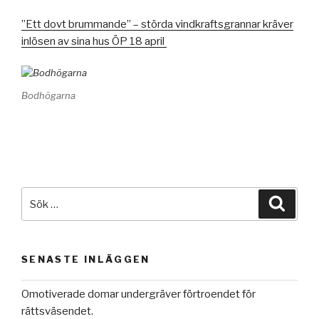
”Ett dovt brummande” – störda vindkraftsgrannar kräver
inlösen av sina hus ÖP 18 april
Bodhögarna
Sök
Sök
efter:
SENASTE INLÄGGEN
Omotiverade domar undergräver förtroendet för
rättsväsendet.