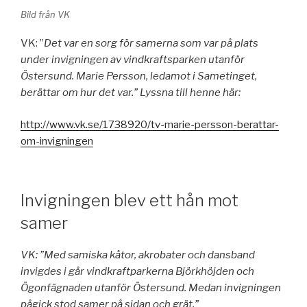
Bild från VK
VK: ”
Det var en sorg för samerna som var på plats
under invigningen av vindkraftsparken utanför
Östersund. Marie Persson, ledamot i Sametinget,
berättar om hur det var.” Lyssna till henne här:
http://www.vk.se/1738920/tv-marie-persson-berattar-
om-invigningen
Invigningen blev ett hån mot
samer
VK: ”Med samiska kåtor, akrobater och dansband
invigdes i går vindkraftparkerna Björkhöjden och
Ögonfägnaden utanför Östersund. Medan invigningen
pågick stod samer på sidan och grät.”