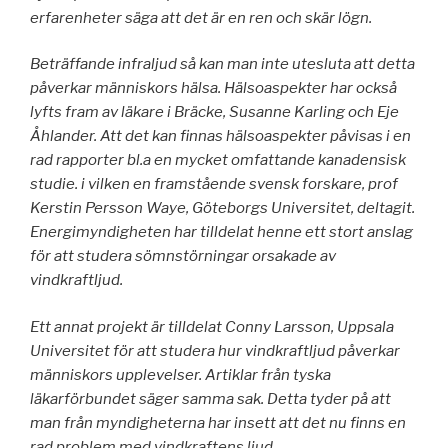
erfarenheter säga att det är en ren och skär lögn.
Beträffande infraljud så kan man inte utesluta att detta
påverkar människors hälsa. Hälsoaspekter har också
lyfts fram av läkare i Bräcke, Susanne Karling och Eje
Åhlander. Att det kan finnas hälsoaspekter påvisas i en
rad rapporter bl.a en mycket omfattande kanadensisk
studie. i vilken en framstående svensk forskare, prof
Kerstin Persson Waye, Göteborgs Universitet, deltagit.
Energimyndigheten har tilldelat henne ett stort anslag
för att studera sömnstörningar orsakade av
vindkraftljud.
Ett annat projekt är tilldelat Conny Larsson, Uppsala
Universitet för att studera hur vindkraftljud påverkar
människors upplevelser. Artiklar från tyska
läkarförbundet säger samma sak. Detta tyder på att
man från myndigheterna har insett att det nu finns en
rad problem med vindkraftens ljud.