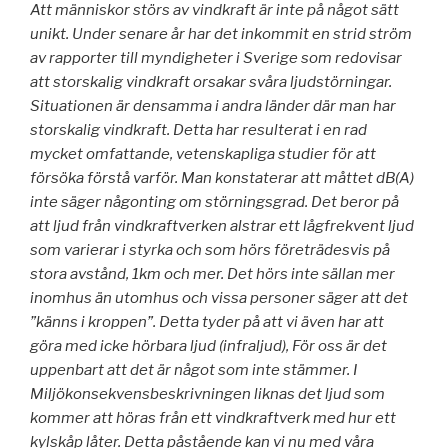
Att människor störs av vindkraft är inte på något sätt
unikt. Under senare år har det inkommit en strid ström
av rapporter till myndigheter i Sverige som redovisar
att storskalig vindkraft orsakar svåra ljudstörningar.
Situationen är densamma i andra länder där man har
storskalig vindkraft. Detta har resulterat i en rad
mycket omfattande, vetenskapliga studier för att
försöka förstå varför. Man konstaterar att måttet dB(A)
inte säger någonting om störningsgrad. Det beror på
att ljud från vindkraftverken alstrar ett lågfrekvent ljud
som varierar i styrka och som hörs företrädesvis på
stora avstånd, 1km och mer. Det hörs inte sällan mer
inomhus än utomhus och vissa personer säger att det
”känns i kroppen”. Detta tyder på att vi även har att
göra med icke hörbara ljud (infraljud), För oss är det
uppenbart att det är något som inte stämmer. I
Miljökonsekvensbeskrivningen liknas det ljud som
kommer att höras från ett vindkraftverk med hur ett
kylskåp låter. Detta påstående kan vi nu med våra