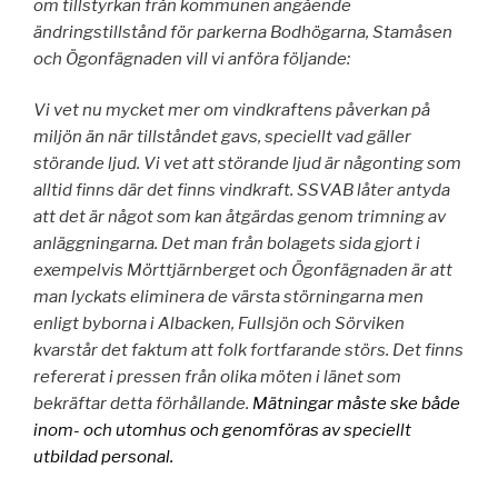
om tillstyrkan från kommunen angående
ändringstillstånd för parkerna Bodhögarna, Stamåsen
och Ögonfägnaden vill vi anföra följande:
Vi vet nu mycket mer om vindkraftens påverkan på
miljön än när tillståndet gavs, speciellt vad gäller
störande ljud. Vi vet att störande ljud är någonting som
alltid finns där det finns vindkraft. SSVAB låter antyda
att det är något som kan åtgärdas genom trimning av
anläggningarna. Det man från bolagets sida gjort i
exempelvis Mörttjärnberget och Ögonfägnaden är att
man lyckats eliminera de värsta störningarna men
enligt byborna i Albacken, Fullsjön och Sörviken
kvarstår det faktum att folk fortfarande störs. Det finns
refererat i pressen från olika möten i länet som
bekräftar detta förhållande.
Mätningar
måste ske både
inom- och utomhus och genomföras av speciellt
utbildad personal.