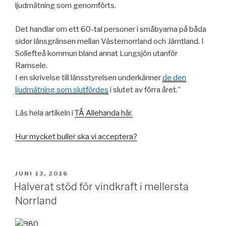
ljudmätning som genomförts.
Det handlar om ett 60-tal personer i småbyarna på båda
sidor länsgränsen mellan Västernorrland och Jämtland. I
Sollefteå kommun bland annat Lungsjön utanför
Ramsele.
I en skrivelse till länsstyrelsen underkänner
de den
ljudmätning som slutfördes
i slutet av förra året.”
Läs hela artikeln i
TÅ Allehanda här.
Hur mycket buller ska vi acceptera?
PUBLICERAT
JUNI 13, 2016
Halverat stöd för vindkraft i mellersta
Norrland