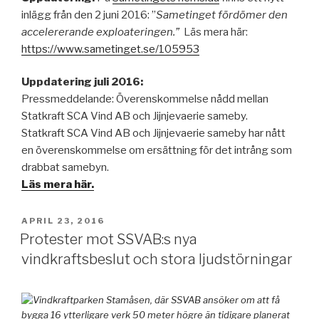
inlägg från den 2 juni 2016: ”
Sametinget fördömer den
accelererande exploateringen.”
Läs mera här:
https://www.sametinget.se/105953
Uppdatering juli 2016:
Pressmeddelande: Överenskommelse nådd mellan
Statkraft SCA Vind AB och Jijnjevaerie sameby.
Statkraft SCA Vind AB och Jijnjevaerie sameby har nått
en överenskommelse om ersättning för det intrång som
drabbat samebyn.
Läs mera här.
PUBLICERAT
APRIL 23, 2016
Protester mot SSVAB:s nya
vindkraftsbeslut och stora ljudstörningar