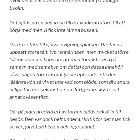
tivoli fanns div. stånd som förekommer på vanliga
tivolin.
Det bjöds på en bussresa till ett vindkraftstorn till att
börja med men vi fick inte lämna bussen.
Därefter färd till själva invigningsplatsen. Där fanns
uppsatt stora tält, typ rennäringen, men mycket större
(så misstanken finns om att man försökte visa på
samsyn med samebyn om detta) och dessa innehöll
såväl någon form av mat (vi accepterade inte den
lååånga kön så vi vet inte vad som bjöds) som div. andra
billiga förförelsekonster som luftgevärsskytte och
annat oväsentligt.
Där på plats bredvid ett av tornen bjöds också in till
besök. Den var dock helt under all kritik för det man fick
se var golvet på hissen och inget annat.