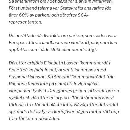
Så småningom blev det dags för själva invigningen.
Först ut bland talarna var Statskrafts ansvarige (de
äger 60% av parken) och därefter SCA-
representanten.
De berättade då div. fakta om parken, som sades vara
Europas största landbaserade vindkraftpark, som kan
uppfattas som både klokt eller dumdristigt.
Därefter erbjöds Elisabeth Lassen (kommunordf. i
Sollefteå kn /admin not) ordet tillsammans med
Susanne Hansson, Strömsund (kommunalrådet från
Ragunda fanns inte på plats) att inviga själva
vindparken fysiskt.
Det gjordes genom att vrida om en
nyckel och därefter en brytare (för strömmen kan vi
förledas tro, för det blåste inte). Nåväl, efter det vridet
sprutade det av fyrverkeripjäser någon meter rätt upp
framför kommunalråden.