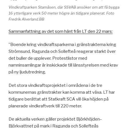
Vindkraftparken Stamåsen, där SSVAB ansöker om att få bygga
16 ytterligare verk 50 meter högre än tidigare planerat. Foto
Fredrik Alverland.BB
Sammanfattning av det som hänt från LT den 22 mars:
”Boende kring vindkraftsparkerna i gränstrakterna kring
Strömsund, Ragunda och Sollefteå reagerar starkt över
det buller de upplever. Protestlistor med
namninsamlingar är inskickade till länsstyrelsen med krav
på ny ljudutredning.
Det stora vindkraftsprojektet i områdena i de tre
kommunernas gränstrakter kan komma att växa. LT har
tidigare berättat att Statkraft SCA vill öka höjden på
planerade vindkraftverk till 220 meter.
De aktuella verken gäller projektet Björkhöjden–
Björkvattnet på mark i Ragunda och Sollefteås