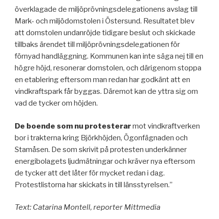
överklagade de miljöprövningsdelegationens avslag till
Mark- och miljödomstolen i Östersund. Resultatet blev
att domstolen undanröjde tidigare beslut och skickade
tillbaks ärendet till miljöprövningsdelegationen för
förnyad handläggning. Kommunen kan inte säga nej till en
högre höjd, resonerar domstolen, och därigenom stoppa
en etablering eftersom man redan har godkänt att en
vindkraftspark får byggas. Däremot kan de yttra sig om
vad de tycker om höjden.
De boende som nu protesterar
mot vindkraftverken
bor i trakterna kring Björkhöjden, Ögonfägnaden och
Stamåsen. De som skrivit på protesten underkänner
energibolagets ljudmätningar och kräver nya eftersom
de tycker att det låter för mycket redan i dag.
Protestlistorna har skickats in till länsstyrelsen.”
Text: Catarina Montell, reporter Mittmedia