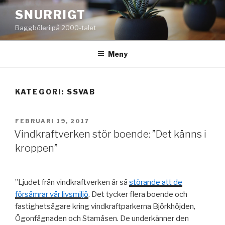
Hoppa
SNURRIGT
till
Baggböleri på 2000-talet
innehåll
Meny
KATEGORI:
SSVAB
PUBLICERAT
FEBRUARI 19, 2017
Vindkraftverken stör boende: ”Det känns i
kroppen”
”Ljudet från vindkraftverken är så
störande att de
försämrar vår livsmiljö
. Det tycker flera boende och
fastighetsägare kring vindkraftparkerna Björkhöjden,
Ögonfägnaden och Stamåsen. De underkänner den