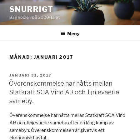
Hoppa
SNURRIGT
till
Baggböleri på 2000-talet
innehåll
Meny
MÅNAD:
JANUARI 2017
PUBLICERAT
JANUARI 31, 2017
Överenskommelse har nåtts mellan
Statkraft SCA Vind AB och Jijnjevaerie
sameby..
Överenskommelse har nåtts mellan Statkraft SCA Vind
AB och Jijnjevaerie sameby efter en lång kamp av
samebyn. Överenskommelsen är givetvis ett
ekonomiskt avtal…