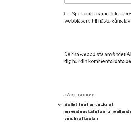
Spara mitt namn, min e-po
webbläsare till nästa gång ja
Denna webbplats använder Ak
dig hur din kommentardata b
Inläggsnavigering
Föregående
FÖREGÅENDE
inlägg
Sollefteå har tecknat
arrendeavtal utanför gälland
vindkraftsplan