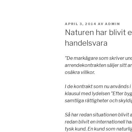
PUBLICERAT
APRIL 3, 2014
AV
ADMIN
Naturen har blivit e
handelsvara
”De markägare som skriver und
arrendekontrakten säljer sitt a
osäkra villkor.
I de kontrakt som nu används 
klausul med lydelsen ”Efter byg
samtliga rättigheter och skyldigh
Så har redan situationen blivi
redan blivit en internationell h
tysk kund. En kund som naturlig