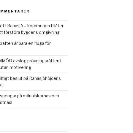
OMMENTARER
et i Ranasjö – kommunen tillåter
att förstöra bygdens omgivning
raften är bara en fluga för
MÖD avslog prövningsrätten i
utan motivering
iltigt beslut på Ranasjöhöjdens
kt
spengar på människornas och
stnad!