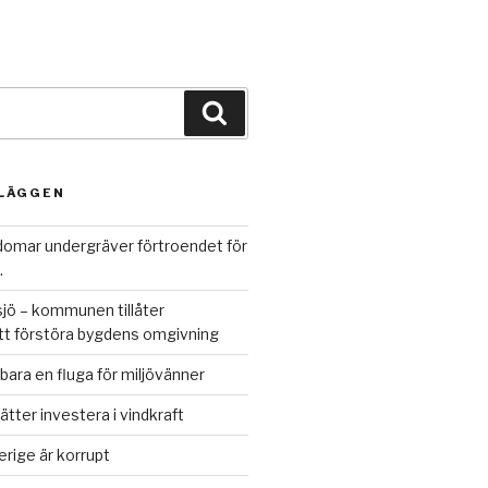
Sök
NLÄGGEN
omar undergräver förtroendet för
.
jö – kommunen tillåter
att förstöra bygdens omgivning
bara en fluga för miljövänner
ätter investera i vindkraft
rige är korrupt