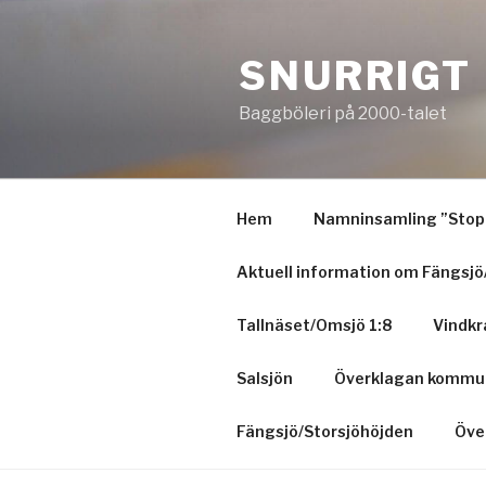
Hoppa
till
SNURRIGT
innehåll
Baggböleri på 2000-talet
Hem
Namninsamling ”Stopp
Aktuell information om Fängsjö
Tallnäset/Omsjö 1:8
Vindkr
Salsjön
Överklagan kommun
Fängsjö/Storsjöhöjden
Öve