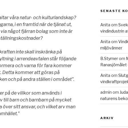
SENASTE K
valtar våra natur- och kulturlandskap?
rna, i en framtid när de tjänat ut,
Anita
om
Svek
via något fjärran bolag som inte är
vindindustrin 
rställningskostnader?
Anita
om
Vindk
miljövänner
kraften inte skall inskränka på
ltning i arrendeavtalen står följande
B.Stymer
om
M
Ranasjömålet 
informera och varna för fara kommer
et. Detta kommer att göras på
Anita
om
Slutg
rken och på andra ställen i området”.
vindkraftproje
admin
om
Juda
r på de villkor som används i
naturens beko
rv till barn och barnbarn på mycket
a över sitt ansvar, och vilket arv man
amhället.”
ARKIV