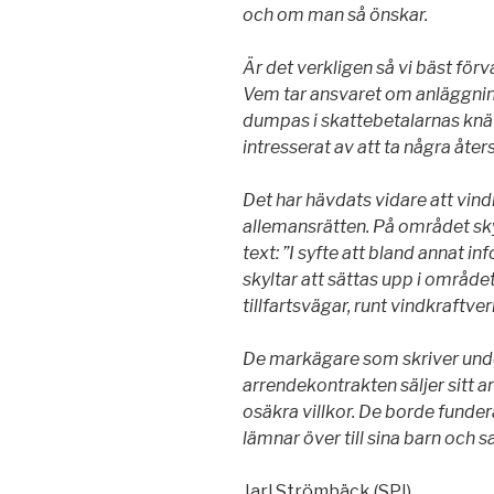
och om man så önskar.
Är det verkligen så vi bäst för
Vem tar ansvaret om anläggninga
dumpas i skattebetalarnas knä 
intresserat av att ta några åte
Det har hävdats vidare att vind
allemansrätten. På området sky
text: ”I syfte att bland annat 
skyltar att sättas upp i områd
tillfartsvägar, runt vindkraftve
De markägare som skriver unde
arrendekontrakten säljer sitt a
osäkra villkor. De borde funder
lämnar över till sina barn och s
Jarl Strömbäck (SPI)