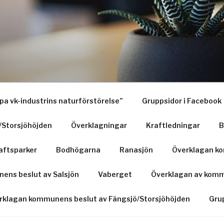
a vk-industrins naturförstörelse”
Gruppsidor i Facebook
/Storsjöhöjden
Överklagningar
Kraftledningar
B
aftsparker
Bodhögarna
Ranasjön
Överklagan ko
ens beslut av Salsjön
Vaberget
Överklagan av komm
rklagan kommunens beslut av Fängsjö/Storsjöhöjden
Grup