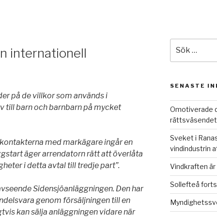
Sök
n internationell
efter:
SENASTE I
er på de villkor som används i
rv till barn och barnbarn på mycket
Omotiverade d
rättsväsendet
Sveket i Ranas
i kontakterna med markägare ingår en
vindindustrin 
gstart äger arrendatorn rätt att överlåta
eter i detta avtal till tredje part”.
Vindkraften är 
Sollefteå forts
t avseende Sidensjöanläggningen. Den har
andelsvara genom försäljningen till en
Myndighetssve
tvis kan sälja anläggningen vidare när