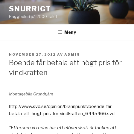
Hoppa
SNURRIGT
till
Baggböleri på 2000-talet
innehåll
Meny
PUBLICERAT
NOVEMBER 27, 2012
AV
ADMIN
Boende får betala ett högt pris för
vindkraften
Montagebild Grundtjärn
http://www.svd.se/opinion/brannpunkt/boende-far-
betala-ett-hogt-pris-for-vindkraften_6445466.svd
”Eftersom vi redan har ett elöverskott är tanken att