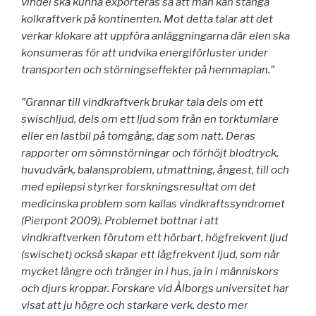
vindel ska kunna exporteras så att man kan stänga
kolkraftverk på kontinenten. Mot detta talar att det
verkar klokare att uppföra anläggningarna där elen ska
konsumeras för att undvika energiförluster under
transporten och störningseffekter på hemmaplan.”
”Grannar till vindkraftverk brukar tala dels om ett
swischljud, dels om ett ljud som från en torktumlare
eller en lastbil på tomgång, dag som natt. Deras
rapporter om sömnstörningar och förhöjt blodtryck,
huvudvärk, balansproblem, utmattning, ångest, till och
med epilepsi styrker forskningsresultat om det
medicinska problem som kallas vindkraftssyndromet
(Pierpont 2009). Problemet bottnar i att
vindkraftverken förutom ett hörbart, högfrekvent ljud
(swischet) också skapar ett lågfrekvent ljud, som når
mycket längre och tränger in i hus, ja in i människors
och djurs kroppar. Forskare vid Ålborgs universitet har
visat att ju högre och starkare verk, desto mer