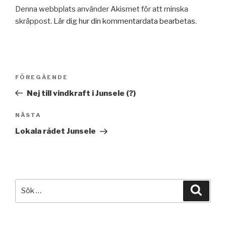
Denna webbplats använder Akismet för att minska
skräppost.
Lär dig hur din kommentardata bearbetas
.
Inläggsnavigering
Föregående
FÖREGÅENDE
inlägg
Nej till vindkraft i Junsele (?)
Nästa
NÄSTA
inlägg
Lokala rådet Junsele
Sök
Sök
efter: