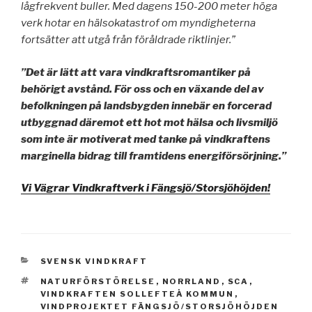
lågfrekvent buller. Med dagens 150-200 meter höga
verk hotar en hälsokatastrof om myndigheterna
fortsätter att utgå från föråldrade riktlinjer.”
”Det är lätt att vara vindkraftsromantiker på
behörigt avstånd. För oss och en växande del av
befolkningen på landsbygden innebär en forcerad
utbyggnad däremot ett hot mot hälsa och livsmiljö
som inte är motiverat med tanke på vindkraftens
marginella bidrag till framtidens energiförsörjning.”
Vi Vägrar Vindkraftverk i Fängsjö/Storsjöhöjden!
KATEGORIER
SVENSK VINDKRAFT
TAGGAR
NATURFÖRSTÖRELSE
,
NORRLAND
,
SCA
,
VINDKRAFTEN SOLLEFTEÅ KOMMUN
,
VINDPROJEKTET FÄNGSJÖ/STORSJÖHÖJDEN