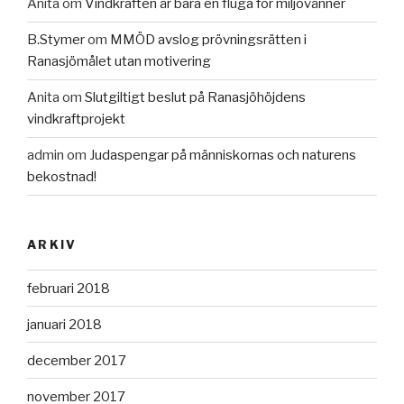
Anita
om
Vindkraften är bara en fluga för miljövänner
B.Stymer
om
MMÖD avslog prövningsrätten i
Ranasjömålet utan motivering
Anita
om
Slutgiltigt beslut på Ranasjöhöjdens
vindkraftprojekt
admin
om
Judaspengar på människornas och naturens
bekostnad!
ARKIV
februari 2018
januari 2018
december 2017
november 2017