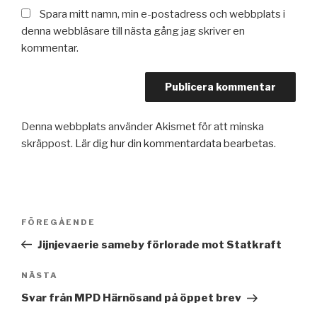
Spara mitt namn, min e-postadress och webbplats i
denna webbläsare till nästa gång jag skriver en
kommentar.
Denna webbplats använder Akismet för att minska
skräppost.
Lär dig hur din kommentardata bearbetas
.
Inläggsnavigering
Föregående
FÖREGÅENDE
inlägg
Jijnjevaerie sameby förlorade mot Statkraft
Nästa
NÄSTA
inlägg
Svar från MPD Härnösand på öppet brev