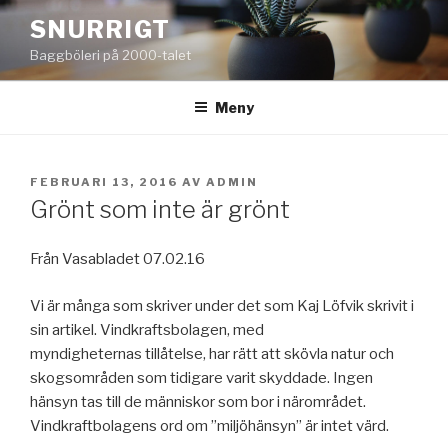
Hoppa
SNURRIGT
till
Baggböleri på 2000-talet
innehåll
Meny
PUBLICERAT
FEBRUARI 13, 2016
AV
ADMIN
Grönt som inte är grönt
Från Vasabladet 07.02.16
Vi är många som skriver under det som Kaj Löfvik skrivit i
sin artikel. Vindkraftsbolagen, med
myndigheternas tillåtelse, har rätt att skövla natur och
skogsområden som tidigare varit skyddade. Ingen
hänsyn tas till de människor som bor i närområdet.
Vindkraftbolagens ord om ”miljöhänsyn” är intet värd.