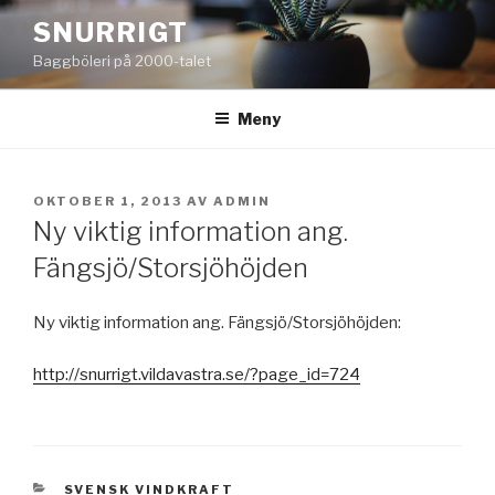
Hoppa
SNURRIGT
till
Baggböleri på 2000-talet
innehåll
Meny
PUBLICERAT
OKTOBER 1, 2013
AV
ADMIN
Ny viktig information ang.
Fängsjö/Storsjöhöjden
Ny viktig information ang. Fängsjö/Storsjöhöjden:
http://snurrigt.vildavastra.se/?page_id=724
KATEGORIER
SVENSK VINDKRAFT