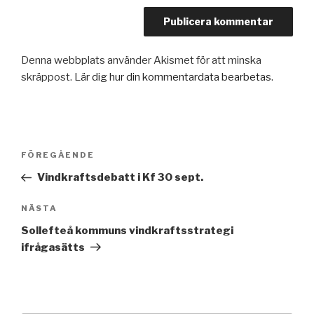
Denna webbplats använder Akismet för att minska
skräppost.
Lär dig hur din kommentardata bearbetas
.
Inläggsnavigering
Föregående
FÖREGÅENDE
inlägg
Vindkraftsdebatt i Kf 30 sept.
Nästa
NÄSTA
inlägg
Sollefteå kommuns vindkraftsstrategi
ifrågasätts