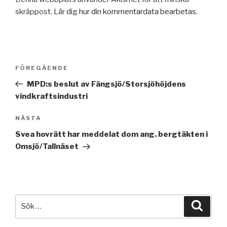
skräppost.
Lär dig hur din kommentardata bearbetas
.
Inläggsnavigering
Föregående
FÖREGÅENDE
inlägg
MPD:s beslut av Fängsjö/Storsjöhöjdens
vindkraftsindustri
Nästa
NÄSTA
inlägg
Svea hovrätt har meddelat dom ang. bergtäkten i
Omsjö/Tallnäset
Sök
Sök
efter: