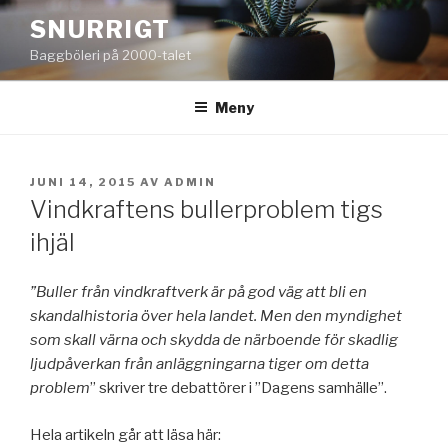
Hoppa
SNURRIGT
till
Baggböleri på 2000-talet
innehåll
Meny
PUBLICERAT
JUNI 14, 2015
AV
ADMIN
Vindkraftens bullerproblem tigs
ihjäl
”Buller från vindkraftverk är på god väg att bli en
skandalhistoria över hela landet. Men den myndighet
som skall värna och skydda de närboende för skadlig
ljudpåverkan från anläggningarna tiger om detta
problem
” skriver tre debattörer i ”Dagens samhälle”.
Hela artikeln går att läsa här: