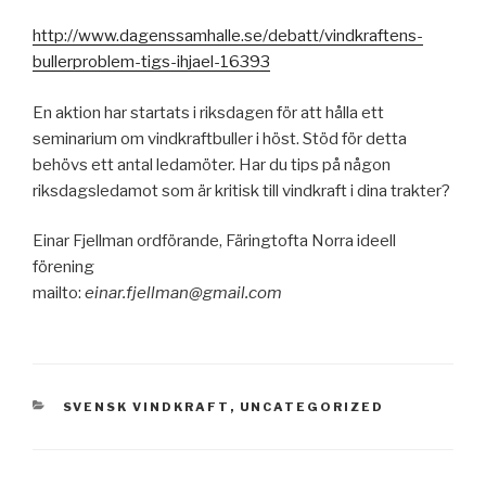
http://www.dagenssamhalle.se/debatt/vindkraftens-
bullerproblem-tigs-ihjael-16393
En aktion har startats i riksdagen för att hålla ett
seminarium om vindkraftbuller i höst. Stöd för detta
behövs ett antal ledamöter. Har du tips på någon
riksdagsledamot som är kritisk till vindkraft i dina trakter?
Einar Fjellman ordförande, Färingtofta Norra ideell
förening
mailto:
einar.fjellman@gmail.com
KATEGORIER
SVENSK VINDKRAFT
,
UNCATEGORIZED