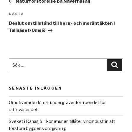
Naturförstörelse på Nävernäsan
Nästa
NÄSTA
inlägg
Beslut om tillstånd till berg- och moräntäkten i
Tallnäset/Omsjö
Sök
Sök
efter:
SENASTE INLÄGGEN
Omotiverade domar undergräver förtroendet för
rättsväsendet.
Sveket i Ranasjö – kommunen tillåter vindindustrin att
förstöra bygdens omgivning