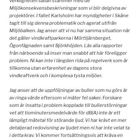
verkligheten sällan stämmer med de
Miljökonsekvensbeskrivningar som vi blir delgivna av
projektörer. I fallet Karlsholm har myndigheter i Skåne
tagit till sig denna problematik och agerat utifrån
Miljöbalken. Jag anser att vi nu har samma situation när
det gäller vindkraftparkerna i Mörttjärnberget,
Ögonfägnaden samt Björkhöjden. Läs alla rapporter
från närboende så inser man snabbt att här föreligger
problem. Ni kan inte i längden rida på regelverk som är
tillkomna utan erfarenhet av dagens stora
vindkraftverk och i komplexa tysta miljöer.
Jag anser att de uppföljningar av buller som nu görs är
av ringa värde eftersom vi mäter fel saker. Forskare
som är insatta i problem kopplade till bullerstörningar
vet att tiominutersmedelvärde för dB(A) inte är ett
lämpligt mätetal för störande ljud. Vi har krävt en mer
detaljerad redovisning av ljudet men ni har inte velat ta
i detta krav. Vi kommer fortsättningsvis att kräva en