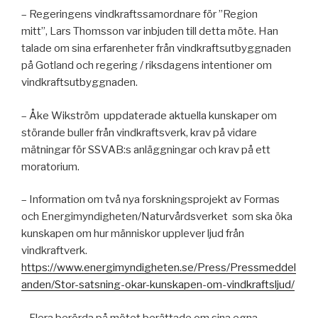
– Regeringens vindkraftssamordnare för ”Region
mitt”, Lars Thomsson var inbjuden till detta möte. Han
talade om sina erfarenheter från vindkraftsutbyggnaden
på Gotland och regering / riksdagens intentioner om
vindkraftsutbyggnaden.
– Åke Wikström uppdaterade aktuella kunskaper om
störande buller från vindkraftsverk, krav på vidare
mätningar för SSVAB:s anläggningar och krav på ett
moratorium.
– Information om två nya forskningsprojekt av Formas
och Energimyndigheten/Naturvårdsverket som ska öka
kunskapen om hur människor upplever ljud från
vindkraftverk.
https://www.energimyndigheten.se/Press/Pressmeddel
anden/Stor-satsning-okar-kunskapen-om-vindkraftsljud/
– Flera berörda på mötet berättade om sina egna