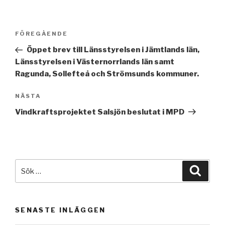
Inläggsnavigering
Föregående
FÖREGÅENDE
inlägg
Öppet brev till Länsstyrelsen i Jämtlands län,
Länsstyrelsen i Västernorrlands län samt
Ragunda, Sollefteå och Strömsunds kommuner.
Nästa
NÄSTA
inlägg
Vindkraftsprojektet Salsjön beslutat i MPD
Sök
Sök
efter:
SENASTE INLÄGGEN