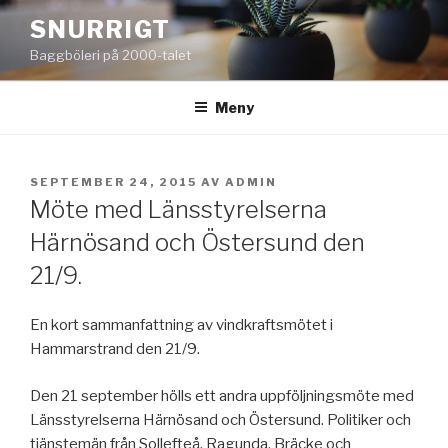
Hoppa
SNURRIGT
till
Baggböleri på 2000-talet
innehåll
Meny
PUBLICERAT
SEPTEMBER 24, 2015
AV
ADMIN
Möte med Länsstyrelserna
Härnösand och Östersund den
21/9.
En kort sammanfattning av vindkraftsmötet i
Hammarstrand den 21/9.
Den 21 september hölls ett andra uppföljningsmöte med
Länsstyrelserna Härnösand och Östersund. Politiker och
tjänstemän från Sollefteå, Ragunda, Bräcke och