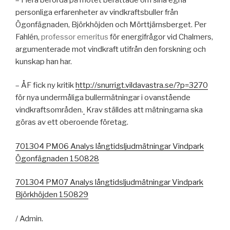
personliga erfarenheter av vindkraftsbuller från
Ögonfägnaden, Björkhöjden och Mörttjärnsberget. Per
Fahlén,
professor emeritus
för energifrågor vid Chalmers,
argumenterade mot vindkraft utifrån den forskning och
kunskap han har.
– ÅF fick ny kritik
http://snurrigt.vildavastra.se/?p=3270
för nya undermåliga bullermätningar i ovanstående
vindkraftsområden.
Krav ställdes att mätningarna ska
göras av ett oberoende företag.
701304 PM06 Analys långtidsljudmätningar Vindpark
Ögonfägnaden 150828
701304 PM07 Analys långtidsljudmätningar Vindpark
Björkhöjden 150829
/ Admin.