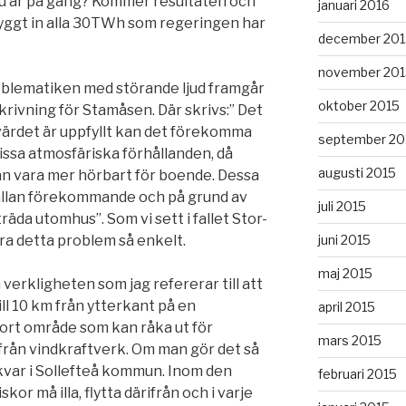
u är på gång? Kommer resultaten och
januari 2016
byggt in alla 30TWh som regeringen har
december 201
november 201
blematiken med störande ljud framgår
oktober 2015
ivning för Stamåsen. Där skrivs:” Det
värdet är uppfyllt kan det förekomma
september 20
vissa atmosfäriska förhållanden, då
augusti 2015
an vara mer hörbart för boende. Dessa
ällan förekommande och på grund av
juli 2015
räda utomhus”. Som vi sett i fallet Stor-
ra detta problem så enkelt.
juni 2015
maj 2015
verkligheten som jag refererar till att
ll 10 km från ytterkant på en
april 2015
tort område som kan råka ut för
mars 2015
r från vindkraftverk. Om man gör det så
l kvar i Sollefteå kommun. Inom den
februari 2015
r må illa, flytta därifrån och i varje