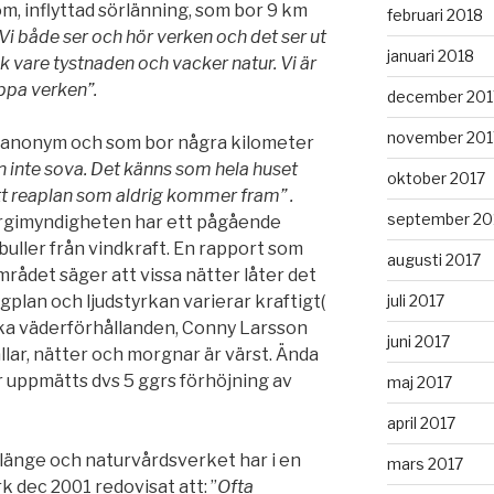
m, inflyttad sörlänning, som bor 9 km
februari 2018
Vi både ser och hör verken och det ser ut
januari 2018
ack vare tystnaden och vacker natur. Vi är
ppa verken”.
december 201
november 201
a anonym och som bor några kilometer
n inte sova. Det känns som hela huset
oktober 2017
ett reaplan som aldrig kommer fram” .
september 20
rgimyndigheten har ett pågående
buller från vindkraft. En rapport som
augusti 2017
rådet säger att vissa nätter låter det
gplan och ljudstyrkan varierar kraftigt(
juli 2017
lika väderförhållanden, Conny Larsson
juni 2017
llar, nätter och morgnar är värst. Ända
ar uppmätts dvs 5 ggrs förhöjning av
maj 2017
april 2017
länge och naturvårdsverket har i en
mars 2017
k dec 2001 redovisat att: ”
Ofta