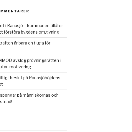
OMMENTARER
et i Ranasjö – kommunen tillåter
att förstöra bygdens omgivning
raften är bara en fluga för
MÖD avslog prövningsrätten i
utan motivering
iltigt beslut på Ranasjöhöjdens
kt
spengar på människornas och
stnad!