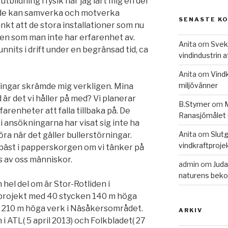
bildning i fysik har jag lärt mig en del
r de kan samverka och motverka
SENASTE K
nkt att de stora installationer som nu
en som man inte har erfarenhet av.
Anita
om
Svek
unnits i drift under en begränsad tid, ca
vindindustrin 
Anita
om
Vindk
miljövänner
ingar skrämde mig verkligen. Mina
är det vi håller på med? Vi planerar
B.Stymer
om
M
farenheter att falla tillbaka på. De
Ranasjömålet 
 ansökningarna har visat sig inte ha
Anita
om
Slutg
ra när det gäller bullerstörningar.
vindkraftproje
 bäst i papperskorgen om vi tänker på
s av oss människor.
admin
om
Juda
naturens beko
 hel del om är Stor-Rotliden i
t projekt med 40 stycken 140 m höga
 210 m höga verk i Näsåkersområdet.
ARKIV
i ATL( 5 april 2013) och Folkbladet( 27