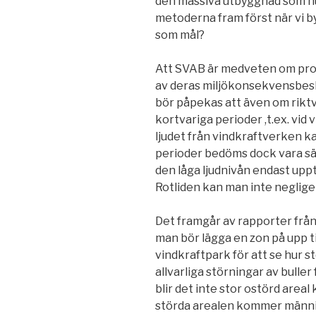
den massiva utbyggnad som n
metoderna fram först när vi 
som mål?
Att SVAB är medveten om pro
av deras miljökonsekvensbeskr
bör påpekas att även om rikt
kortvariga perioder ,t.ex. vid 
ljudet från vindkraftverken k
perioder bedöms dock vara s
den låga ljudnivån endast uppt
Rotliden kan man inte neglige
Det framgår av rapporter från 
man bör lägga en zon på upp ti
vindkraftpark för att se hur s
allvarliga störningar av bulle
blir det inte stor ostörd area
störda arealen kommer människo