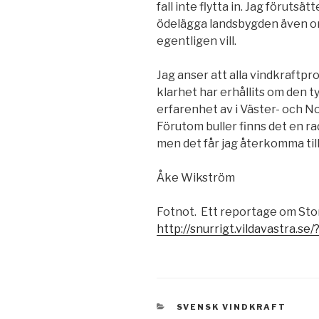
fall inte flytta in. Jag förutsät
ödelägga landsbygden även om
egentligen vill.
Jag anser att alla vindkraftproj
klarhet har erhållits om den 
erfarenhet av i Väster- och N
Förutom buller finns det en 
men det får jag återkomma till
Åke Wikström
Fotnot. Ett reportage om Stor
http://snurrigt.vildavastra.se
KATEGORIER
SVENSK VINDKRAFT