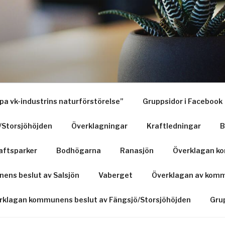
a vk-industrins naturförstörelse”
Gruppsidor i Facebook
/Storsjöhöjden
Överklagningar
Kraftledningar
B
aftsparker
Bodhögarna
Ranasjön
Överklagan ko
ens beslut av Salsjön
Vaberget
Överklagan av komm
rklagan kommunens beslut av Fängsjö/Storsjöhöjden
Grup