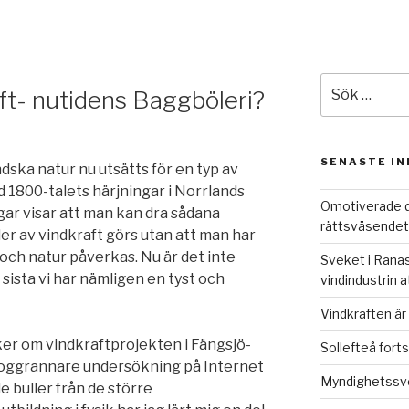
Sök
ft- nutidens Baggböleri?
efter:
SENASTE I
ndska natur nu utsätts för en typ av
 1800-talets härjningar i Norrlands
Omotiverade d
ar visar att man kan dra sådana
rättsväsendet
er av vindkraft görs utan att man har
ch natur påverkas. Nu är det inte
Sveket i Ranas
sista vi har nämligen en tyst och
vindindustrin 
Vindkraften är 
ker om vindkraftprojekten i Fängsjö-
Sollefteå forts
noggrannare undersökning på Internet
Myndighetssve
 buller från de större