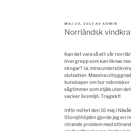
PUBLICERAT
MAJ 20, 2013
AV
ADMIN
Norrländsk vindkra
Kan det vara så att vår norrlä
övergrepp som kan liknas med
skogar? Ja, mina undersökning
slutsatser. Massiva utbyggnad
kunskaper om hur människor o
sågtimmer som stjäls utan det 
vacker livsmiljö. Tragiskt!
Inför mötet den 16 maj i Näså
Storsjöhöjden gjorde jag en 
rörande problem med störande