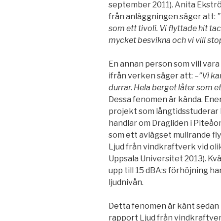
september 2011). Anita Ekströ
från anläggningen säger att:
”
som ett tivoli. Vi flyttade hit t
mycket besvikna och vi vill sto
En annan person som vill var
ifrån verken säger att: –
”Vi ka
durrar. Hela berget låter som 
Dessa fenomen är kända. Ene
projekt som långtidsstuderar 
handlar om Dragliden i Piteåom
som ett avlägset mullrande fly
Ljud från vindkraftverk vid o
Uppsala Universitet 2013). Kvä
upp till 15 dBA:s förhöjning h
ljudnivån.
Detta fenomen är känt sedan 
rapport Ljud från vindkraftver