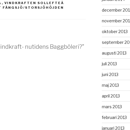
A
,
VINDKRAFTEN SOLLEFTEÅ
T FÄNGSJÖ/STORSJÖHÖJDEN
december 201
november 201
oktober 2013
september 20
vindkraft- nutidens Baggböleri?”
augusti 2013
juli 2013
juni 2013
maj 2013
april 2013
mars 2013
februari 2013
januari 2013