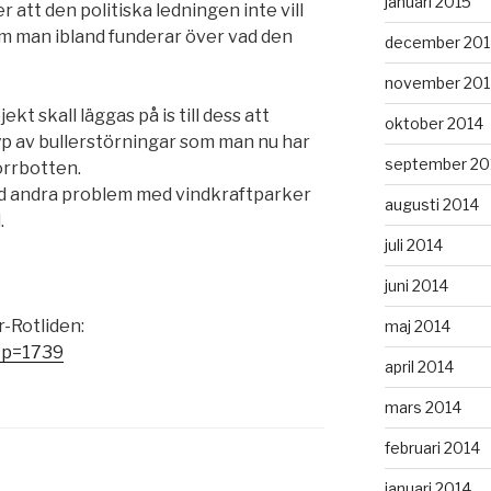
januari 2015
ter att den politiska ledningen inte vill
 man ibland funderar över vad den
december 201
november 201
ekt skall läggas på is till dess att
oktober 2014
typ av bullerstörningar som man nu har
september 20
orrbotten.
rad andra problem med vindkraftparker
augusti 2014
.
juli 2014
juni 2014
-Rotliden:
maj 2014
/?p=1739
april 2014
mars 2014
februari 2014
januari 2014