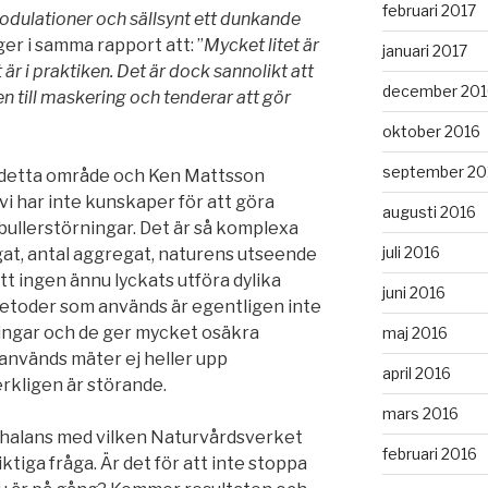
februari 2017
ulationer och sällsynt ett dunkande
er i samma rapport att: ”
Mycket litet är
januari 2017
är i praktiken. Det är dock sannolikt att
december 201
 till maskering och tenderar att gör
oktober 2016
september 20
å detta område och Ken Mattsson
vi har inte kunskaper för att göra
augusti 2016
bullerstörningar. Det är så komplexa
juli 2016
at, antal aggregat, naturens utseende
att ingen ännu lyckats utföra dylika
juni 2016
etoder som används är egentligen inte
ingar och de ger mycket osäkra
maj 2016
används mäter ej heller upp
april 2016
rkligen är störande.
mars 2016
chalans med vilken Naturvårdsverket
februari 2016
tiga fråga. Är det för att inte stoppa