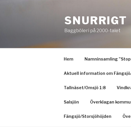
Hoppa
till
SNURRIGT
innehåll
Baggböleri på 2000-talet
Hem
Namninsamling ”Stopp
Aktuell information om Fängsjö
Tallnäset/Omsjö 1:8
Vindkr
Salsjön
Överklagan kommun
Fängsjö/Storsjöhöjden
Öve