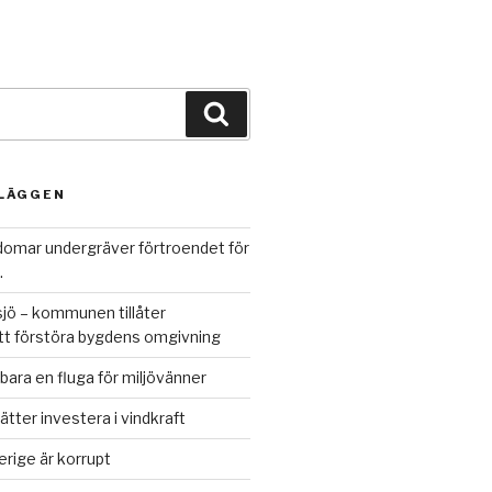
Sök
NLÄGGEN
omar undergräver förtroendet för
.
jö – kommunen tillåter
att förstöra bygdens omgivning
bara en fluga för miljövänner
ätter investera i vindkraft
rige är korrupt