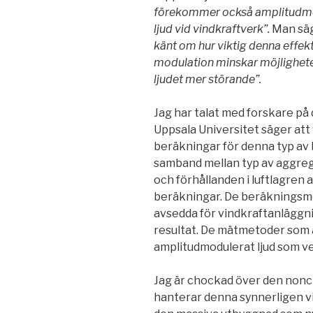
förekommer också amplitudmod
ljud vid vindkraftverk”.
Man säg
känt om hur viktig denna effekt 
modulation minskar möjligheten
ljudet mer störande”.
Jag har talat med forskare p
Uppsala Universitet säger att 
beräkningar för denna typ av 
samband mellan typ av aggreg
och förhållanden i luftlagren 
beräkningar. De beräkningsm
avsedda för vindkraftanläggn
resultat. De mätmetoder som 
amplitudmodulerat ljud som ve
Jag är chockad över den non
hanterar denna synnerligen vik