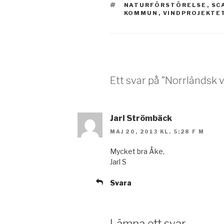
TAGGAR
NATURFÖRSTÖRELSE
,
SC
KOMMUN
,
VINDPROJEKTE
Ett svar på ”Norrländsk 
Jarl Strömbäck
MAJ 20, 2013 KL. 5:28 F M
Mycket bra Åke,
Jarl S
Svara
Lämna ett svar